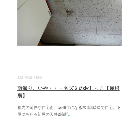
2021年02月19日
雨漏り、いや・・・ネズミのおしっこ【屋根
裏】
都内の閑静な住宅街、築49年になる木造2階建て住宅。下
屋にあたる部屋の天井2箇所
...